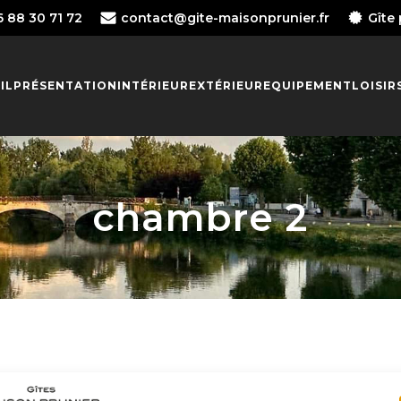
6 88 30 71 72
contact@gite-maisonprunier.fr
Gîte
IL
PRÉSENTATION
INTÉRIEUR
EXTÉRIEUR
EQUIPEMENT
LOISIR
chambre 2