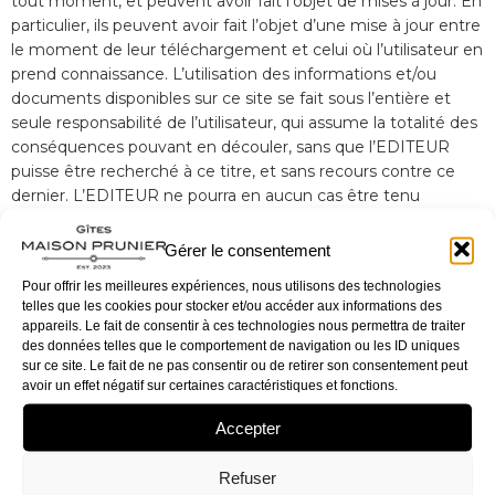
tout moment, et peuvent avoir fait l’objet de mises à jour. En
particulier, ils peuvent avoir fait l’objet d’une mise à jour entre
le moment de leur téléchargement et celui où l’utilisateur en
prend connaissance. L’utilisation des informations et/ou
documents disponibles sur ce site se fait sous l’entière et
seule responsabilité de l’utilisateur, qui assume la totalité des
conséquences pouvant en découler, sans que l’EDITEUR
puisse être recherché à ce titre, et sans recours contre ce
dernier. L’EDITEUR ne pourra en aucun cas être tenu
responsable de tout dommage de quelque nature qu’il soit
résultant de l’interprétation ou de l’utilisation des
Gérer le consentement
informations et/ou documents disponibles sur ce site.
Pour offrir les meilleures expériences, nous utilisons des technologies
telles que les cookies pour stocker et/ou accéder aux informations des
ACCES AU SITE
: L’éditeur s’efforce de permettre l’accès au
appareils. Le fait de consentir à ces technologies nous permettra de traiter
site 24 heures sur 24, 7 jours sur 7, sauf en cas de force
des données telles que le comportement de navigation ou les ID uniques
majeure ou d’un événement hors du contrôle de l’EDITEUR,
sur ce site. Le fait de ne pas consentir ou de retirer son consentement peut
et sous réserve des éventuelles pannes et interventions de
avoir un effet négatif sur certaines caractéristiques et fonctions.
maintenance nécessaires au bon fonctionnement du site et
Accepter
des services. Par conséquent, l’EDITEUR ne peut garantir
une disponibilité du site et/ou des services, une fiabilité des
Refuser
transmissions et des performances en terme de temps de