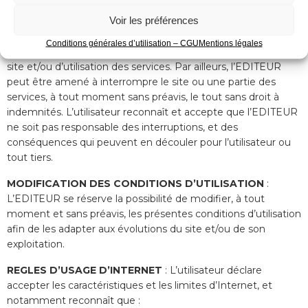
réponse ou de qualité. Il n’est prévu aucune assistance
Voir les préférences
technique vis à vis de l’utilisateur que ce soit par des moyens
électronique ou téléphonique. La responsabilité de l’éditeur
Conditions générales d’utilisation – CGU
Mentions légales
ne saurait être engagée en cas d’impossibilité d’accès à ce
site et/ou d’utilisation des services. Par ailleurs, l’EDITEUR
peut être amené à interrompre le site ou une partie des
services, à tout moment sans préavis, le tout sans droit à
indemnités. L’utilisateur reconnaît et accepte que l’EDITEUR
ne soit pas responsable des interruptions, et des
conséquences qui peuvent en découler pour l’utilisateur ou
tout tiers.
MODIFICATION DES CONDITIONS D’UTILISATION
:
L’EDITEUR se réserve la possibilité de modifier, à tout
moment et sans préavis, les présentes conditions d’utilisation
afin de les adapter aux évolutions du site et/ou de son
exploitation.
REGLES D’USAGE D’INTERNET
: L’utilisateur déclare
accepter les caractéristiques et les limites d’Internet, et
notamment reconnaît que :