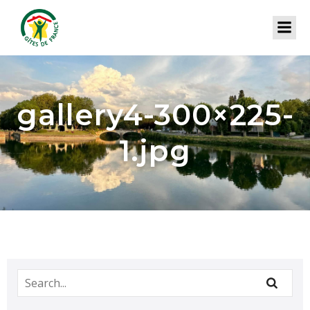
gallery4-300×225-
1.jpg